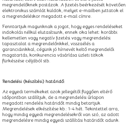
megrendelőknek postázok. A fizetés beérkezését követően
elektronikus számlát küldök, melyet e-mailben juttatok el
a megrendeléskor megadott e-mail címre.
Fenntartjuk magunknak a jogot, hogy egyes rendeléseket
indokolás nélkül elutasítsunk, ennek oka lehet: korábbi
kellemetlen vagy negatív fizetési vagy megrendelési
tapasztalat a megrendelőnkkel, visszaélés a
garanciáinkkal, cégünk jó hírnevét keltő megrendelői
magatartás, konkurencia vásárlása üzleti titkok
fürkészése céljából stb.
Rendelési (készítési) határidő:
Az egyedi termékeket azok jellegétől függően eltérő
időpontban szállítjuk, de a megrendelési űrlapon
megadott rendelési határidőt mindig betartjuk.
Megrendelések elkészítése kb.: 1-4 hét. Tekintettel arra,
hogy mindig egyedi megrendelésekről van szó, az adott
megrendelésre mindig egyedi szállítási határidőt adunk.