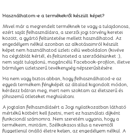
Használhatom-e a termékekről készült képet?
Mivel már a megrendelt terméknek te vagy a tulajdonosa,
ezért saját felhasználásra, a szerzői jogi törvény keretei
között, a gyártó feltüntetése mellett használhatod. Az
engedélyem nélkül azonban az alkotásaimról készült
képet nem használhatod üzleti célú weboldalon (kivéve
ha cégtáblát kértél, és feltünteted a szerződésünket :),
nem saját tulajdonú, magáncélú Facebook-profilon, illetve
bármilyen üzletszerű tevékenység népszerűsítésére.
Ha nem vagy biztos abban, hogy felhasználhatod-e az
egyedi termékem fényképét az általad kigondolt módon,
kérdezz bátran meg, mert nem szoktam az életszerű és
jóhiszemű ötleteket meghiúsítani.
A jogtalan felhasználásért a Jogi nyilatkozatban látható
mértékű kötbért kell fizetni, mert ez használati díjként
funkcionál számomra. Nem szeretém ugyanis, hogy a
termékeim, mintáim, Szélkakasos stílus a nevemtől
függetlenül önálló életre keljen, az engedélyem nélkül. A