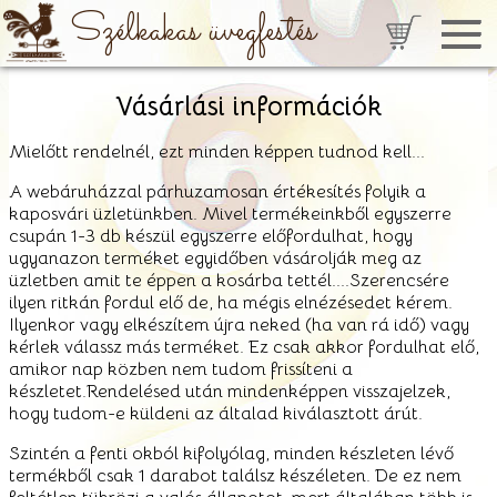
Szélkakas üvegfestés
Vásárlási információk
Mielőtt rendelnél, ezt minden képpen tudnod kell...
A webáruházzal párhuzamosan értékesítés folyik a
kaposvári üzletünkben. Mivel termékeinkből egyszerre
csupán 1-3 db készül egyszerre előfordulhat, hogy
ugyanazon terméket egyidőben vásárolják meg az
üzletben amit te éppen a kosárba tettél....Szerencsére
ilyen ritkán fordul elő de, ha mégis elnézésedet kérem.
Ilyenkor vagy elkészítem újra neked (ha van rá idő) vagy
kérlek válassz más terméket. Ez csak akkor fordulhat elő,
amikor nap közben nem tudom frissíteni a
készletet.Rendelésed után mindenképpen visszajelzek,
hogy tudom-e küldeni az általad kiválasztott árút.
Szintén a fenti okból kifolyólag, minden készleten lévő
termékből csak 1 darabot találsz készéleten. De ez nem