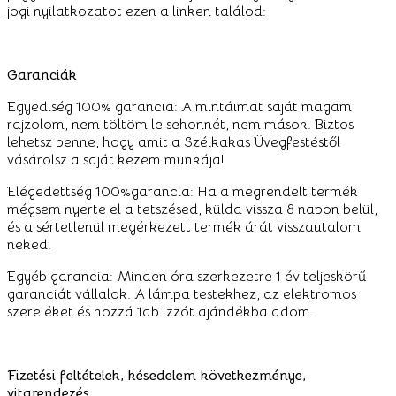
jogi nyilatkozatot ezen a linken találod:
Garanciák
Egyediség 100% garancia: A mintáimat saját magam
rajzolom, nem töltöm le sehonnét, nem mások. Biztos
lehetsz benne, hogy amit a Szélkakas Üvegfestéstől
vásárolsz a saját kezem munkája!
Elégedettség 100%garancia: Ha a megrendelt termék
mégsem nyerte el a tetszésed, küldd vissza 8 napon belül,
és a sértetlenül megérkezett termék árát visszautalom
neked.
Egyéb garancia: Minden óra szerkezetre 1 év teljeskörű
garanciát vállalok. A lámpa testekhez, az elektromos
szereléket és hozzá 1db izzót ajándékba adom.
Fizetési feltételek, késedelem következménye,
vitarendezés