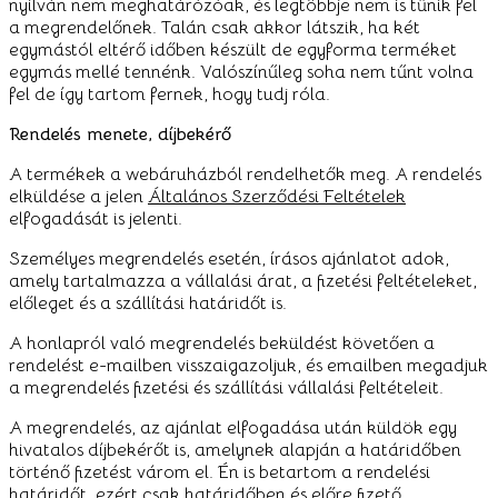
nyilván nem meghatárózóak, és legtöbbje nem is tűnik fel
a megrendelőnek. Talán csak akkor látszik, ha két
egymástól eltérő időben készült de egyforma terméket
egymás mellé tennénk. Valószínűleg soha nem tűnt volna
fel de így tartom fernek, hogy tudj róla.
Rendelés menete, díjbekérő
A termékek a webáruházból rendelhetők meg. A rendelés
elküldése a jelen
Általános Szerződési Feltételek
elfogadását is jelenti.
Személyes megrendelés esetén, írásos ajánlatot adok,
amely tartalmazza a vállalási árat, a fizetési feltételeket,
előleget és a szállítási határidőt is.
A honlapról való megrendelés beküldést követően a
rendelést e-mailben visszaigazoljuk, és emailben megadjuk
a megrendelés fizetési és szállítási vállalási feltételeit.
A megrendelés, az ajánlat elfogadása után küldök egy
hivatalos díjbekérőt is, amelynek alapján a határidőben
történő fizetést várom el. Én is betartom a rendelési
határidőt, ezért csak határidőben és előre fizető