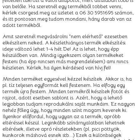
feltétlen tükrözi a valós állapotot, mert általában több is
van belőle. Ha szeretnél egy termékből többet venni,
kérlek csörgesd meg az üzletet a 06 30 5951695 számon,
és itt pontosan meg tudom mondani, hány darab van az
adott termékből.
Amit szeretnél megvásárolni "nem elérhető" ezesetben
elkészítem neked. A készlethiányos termék elkészítési
ideje változó lehet 1-4 hét.De! Az is lehet, hogy épp
készülőben van. Mindig igyekszem olyan termékeket
festeni (ha épp nincsen más megrendelésem) ami nincs
készleten. Kérlek, ha ilyen kérdésed van hívj fel!
Minden terméket egyesével kézzel készítek. Akkor is, ha
pl. tíz teljesen egyformát kell festenem. Ha elfogy egy
termék újra festem. Minden termékről készítek fotót és
rajzot, adott esetben sablont is. Azért, hogy a lehető
legjobban tudjam reprodukálni saját munkáim. Ez nagyon
nehéz főleg úgy, hogy minden színt magam keverek ki.
Ilyenkor előfordul, hogy ugyan az a termék, apróbb
eltéréssel készül. Leginkább színárnyalatban lehetnek
eltérések, illetve apró részletekben (pl. pici pöttyök,
kunkorok máshová esnek stb...) Ezek a különbségek