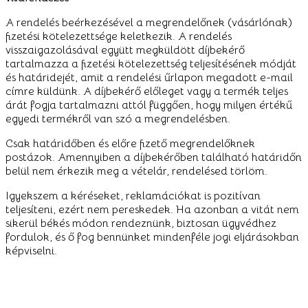
A rendelés beérkezésével a megrendelőnek (vásárlónak)
fizetési kötelezettsége keletkezik. A rendelés
visszaigazolásával együtt megküldött díjbekérő
tartalmazza a fizetési kötelezettség teljesítésének módját
és határidejét, amit a rendelési űrlapon megadott e-mail
címre küldünk. A díjbekérő előleget vagy a termék teljes
árát fogja tartalmazni attól függően, hogy milyen értékű
egyedi termékről van szó a megrendelésben.
Csak határidőben és előre fizető megrendelőknek
postázok. Amennyiben a díjbekérőben található határidőn
belül nem érkezik meg a vételár, rendelésed törlöm.
Igyekszem a kéréseket, reklamációkat is pozitívan
teljesíteni, ezért nem pereskedek. Ha azonban a vitát nem
sikerül békés módon rendeznünk, biztosan ügyvédhez
fordulok, és ő fog bennünket mindenféle jogi eljárásokban
képviselni.