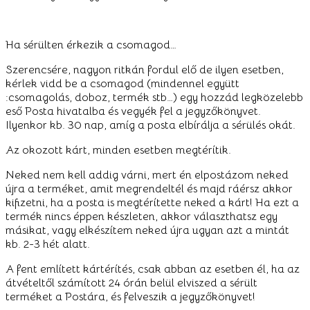
Ha sérülten érkezik a csomagod…
Szerencsére, nagyon ritkán fordul elő de ilyen esetben,
kérlek vidd be a csomagod (mindennel együtt
:csomagolás, doboz, termék stb…) egy hozzád legközelebb
eső Posta hivatalba és vegyék fel a jegyzőkönyvet.
Ilyenkor kb. 30 nap, amíg a posta elbírálja a sérülés okát.
Az okozott kárt, minden esetben megtérítik.
Neked nem kell addig várni, mert én elpostázom neked
újra a terméket, amit megrendeltél és majd ráérsz akkor
kifizetni, ha a posta is megtérítette neked a kárt! Ha ezt a
termék nincs éppen készleten, akkor választhatsz egy
másikat, vagy elkészítem neked újra ugyan azt a mintát
kb. 2-3 hét alatt.
A fent említett kártérítés, csak abban az esetben él, ha az
átvételtől számított 24 órán belül elviszed a sérült
terméket a Postára, és felveszik a jegyzőkönyvet!