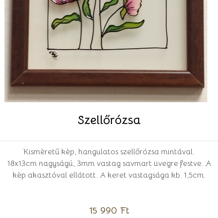
Szellőrózsa
Kismèretű kèp, hangulatos szellőrózsa mintával.
18x13cm nagyságú, 3mm vastag savmart üvegre festve. A
kèp akasztóval ellátott. A keret vastagsága kb. 1,5cm.
15 990 Ft