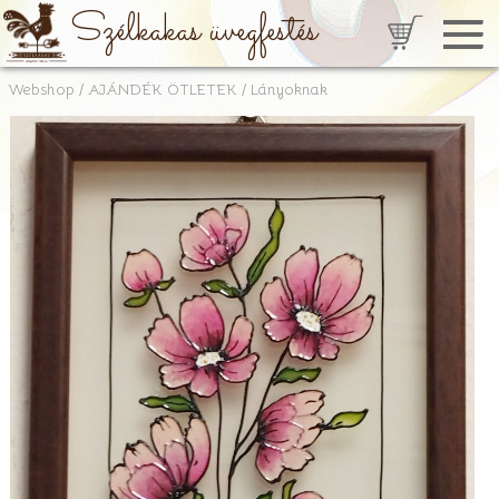
Szélkakas üvegfestés
Webshop
/
AJÁNDÉK ÖTLETEK
/
Lányoknak