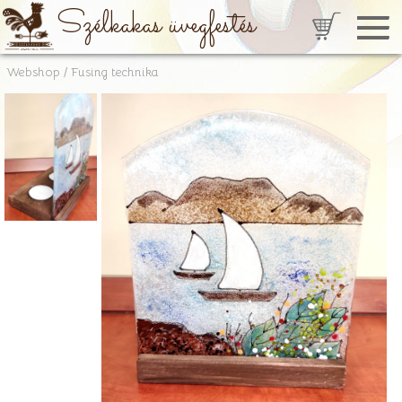
Szélkakas üvegfestés
Webshop
/
Fusing technika