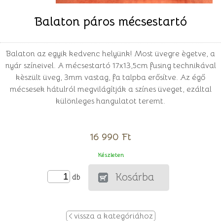
Balaton páros mécsestartó
Balaton az egyik kedvenc helyünk! Most üvegre ègetve, a
nyár színeivel. A mécsestartó 17x13,5cm fusing technikával
kèszült üveg, 3mm vastag, fa talpba erősítve. Az égő
mécsesek hátulról megvilágítják a színes üveget, ezáltal
különleges hangulatot teremt.
16 990 Ft
Készleten
Kosárba
db
vissza a kategóriához