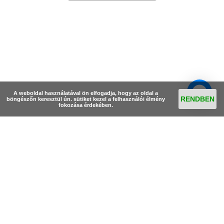
A weboldal használatával ön elfogadja, hogy az oldal a
RENDBEN
böngészőn keresztül ún. sütiket kezel a felhasználói élmény
fokozása érdekében.
© Szélkakas Üvegfestés 2026
Elérhetőségek
•
Egyedi megrendelések
•
Vásárlási információk
•
Általános szerződési feltételek
•
Adatvédelmi nyilatkozat
•
Cookie kezelés