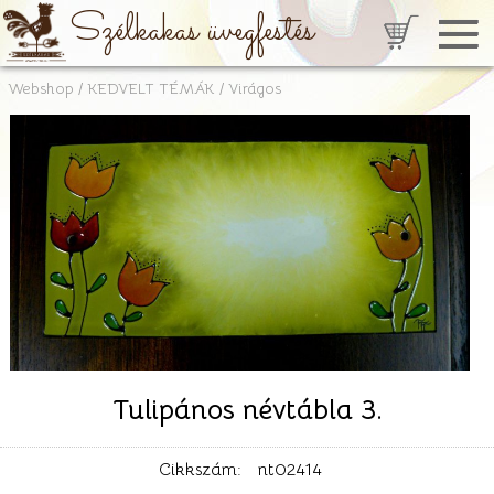
Szélkakas üvegfestés
Webshop
/
KEDVELT TÉMÁK
/
Virágos
Tulipános névtábla 3.
Cikkszám:
nt02414