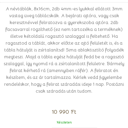
A névtáblák, 8x16cm, 2db 4mm-es lyukkal ellátott 3mm
vastag üveg táblácskák. A bejárati ajtóra, vagy csak
keresztnévvel feliratozva a gyerekszoba ajtóra. 2db
facsavarral rögzíthető (ez nem tartozéka a terméknek)
illetve kétoldalú ragasztó szalaggal is feltehető. Ha
ragasztod a táblát, akkor előtte az ajtó felületét is, és a
tábla hátulját is zsírtalanítsd! Sima ablaktisztító folyadék
megteszi. Majd a tábla egész hátulját fedd be a ragasztó
szalaggal, így nyomd rá a zsírtalanított felületre. Bármely
felirat kérhető rá (amennyiben ráfér). A feliratot én
készítem, és az ár tartalmazza. Kérlek vedd figyelembe
rendeléskor, hogy a felirat száradási ideje 1 nap. Postázni
csak száradás után tudom.
10 990 Ft
Készleten