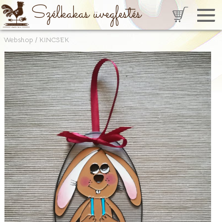
Szélkakas üvegfestés
Webshop
/
KINCSEK