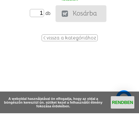
Kosárba
db
vissza a kategóriához
A weboldal használatával ön elfogadja, hogy az oldal a
RENDBEN
böngészőn keresztül ún. sütiket kezel a felhasználói élmény
fokozása érdekében.