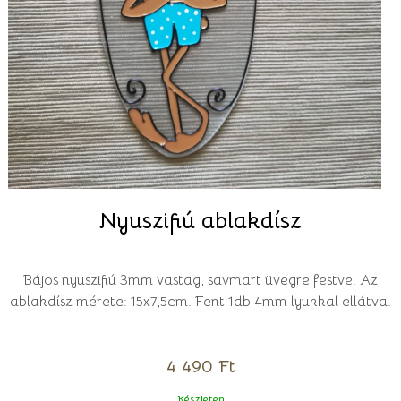
Nyuszifiú ablakdísz
Bájos nyuszifiú 3mm vastag, savmart üvegre festve. Az
ablakdísz mérete: 15x7,5cm. Fent 1db 4mm lyukkal ellátva.
4 490 Ft
Készleten