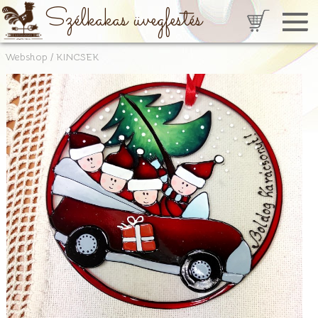
Szélkakas üvegfestés
Webshop
/
KINCSEK