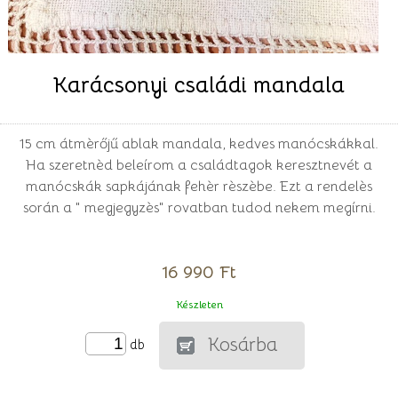
Karácsonyi családi mandala
15 cm átmèrőjű ablak mandala, kedves manócskákkal.
Ha szeretnèd beleírom a családtagok keresztnevét a
manócskák sapkájának fehèr rèszèbe. Ezt a rendelès
során a " megjegyzès" rovatban tudod nekem megírni.
16 990 Ft
Készleten
Kosárba
db