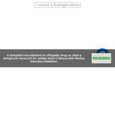
vissza a kategóriához
A weboldal használatával ön elfogadja, hogy az oldal a
RENDBEN
böngészőn keresztül ún. sütiket kezel a felhasználói élmény
fokozása érdekében.
© Szélkakas Üvegfestés 2026
Elérhetőségek
•
Egyedi megrendelések
•
Vásárlási információk
•