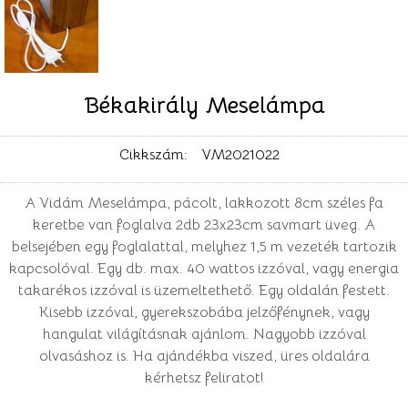
Békakirály Meselámpa
Cikkszám:
VM2021022
A Vidám Meselámpa, pácolt, lakkozott 8cm széles fa
keretbe van foglalva 2db 23x23cm savmart üveg. A
belsejében egy foglalattal, melyhez 1,5 m vezeték tartozik
kapcsolóval. Egy db. max. 40 wattos izzóval, vagy energia
takarékos izzóval is üzemeltethető. Egy oldalán festett.
Kisebb izzóval, gyerekszobába jelzőfénynek, vagy
hangulat világításnak ajánlom. Nagyobb izzóval
olvasáshoz is. Ha ajándékba viszed, üres oldalára
kérhetsz feliratot!