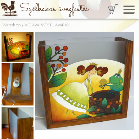
Szélkakas üvegfestés
Webshop
/
VIDÁM MESELÁMPÁK