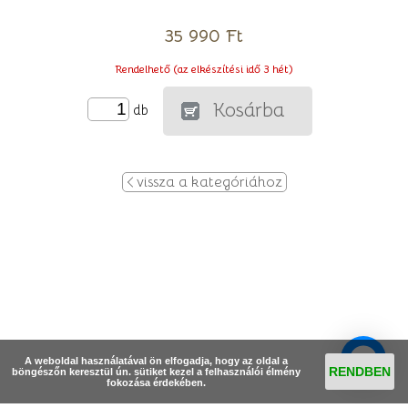
35 990 Ft
Rendelhető (az elkészítési idő 3 hét)
Kosárba
db
vissza a kategóriához
A weboldal használatával ön elfogadja, hogy az oldal a
RENDBEN
böngészőn keresztül ún. sütiket kezel a felhasználói élmény
fokozása érdekében.